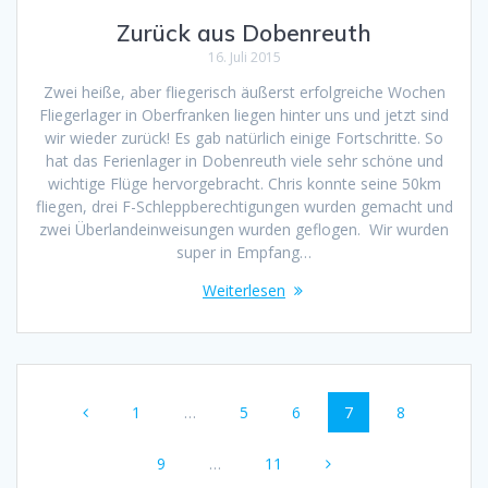
Zurück aus Dobenreuth
16. Juli 2015
Zwei heiße, aber fliegerisch äußerst erfolgreiche Wochen
Fliegerlager in Oberfranken liegen hinter uns und jetzt sind
wir wieder zurück! Es gab natürlich einige Fortschritte. So
hat das Ferienlager in Dobenreuth viele sehr schöne und
wichtige Flüge hervorgebracht. Chris konnte seine 50km
fliegen, drei F-Schleppberechtigungen wurden gemacht und
zwei Überlandeinweisungen wurden geflogen. Wir wurden
super in Empfang…
Weiterlesen
Beitragsnavigation
Seite
Seite
Seite
Seite
Seite
1
…
5
6
7
8
Seite
Seite
9
…
11