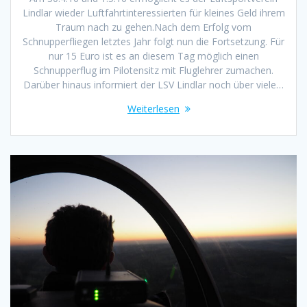
Lindlar wieder Luftfahrtinteressierten für kleines Geld ihrem
Traum nach zu gehen.Nach dem Erfolg vom
Schnupperfliegen letztes Jahr folgt nun die Fortsetzung. Für
nur 15 Euro ist es an diesem Tag möglich einen
Schnupperflug im Pilotensitz mit Fluglehrer zumachen.
Darüber hinaus informiert der LSV Lindlar noch über viele…
Weiterlesen