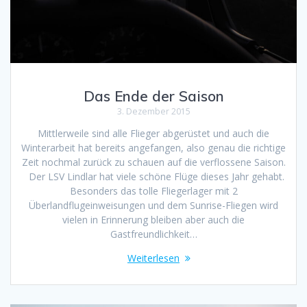
Das Ende der Saison
3. Dezember 2015
Mittlerweile sind alle Flieger abgerüstet und auch die
Winterarbeit hat bereits angefangen, also genau die richtige
Zeit nochmal zurück zu schauen auf die verflossene Saison.
Der LSV Lindlar hat viele schöne Flüge dieses Jahr gehabt.
Besonders das tolle Fliegerlager mit 2
Überlandflugeinweisungen und dem Sunrise-Fliegen wird
vielen in Erinnerung bleiben aber auch die
Gastfreundlichkeit…
Weiterlesen