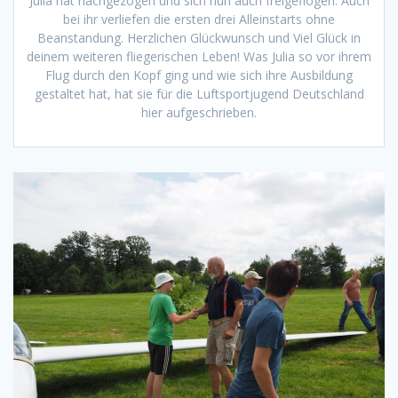
Julia hat nachgezogen und sich nun auch freigeflogen. Auch
bei ihr verliefen die ersten drei Alleinstarts ohne
Beanstandung. Herzlichen Glückwunsch und Viel Glück in
deinem weiteren fliegerischen Leben! Was Julia so vor ihrem
Flug durch den Kopf ging und wie sich ihre Ausbildung
gestaltet hat, hat sie für die Luftsportjugend Deutschland
hier aufgeschrieben.