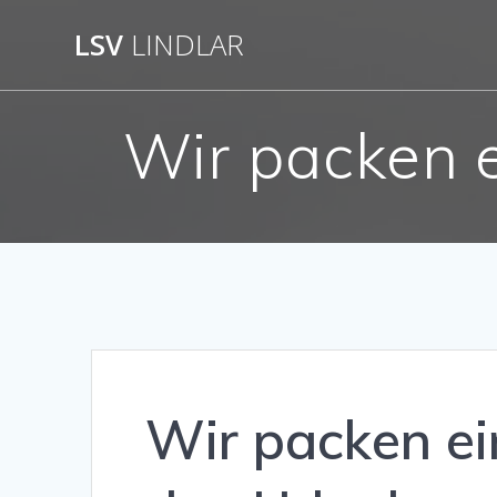
Zum
LSV
LINDLAR
Inhalt
springen
Wir packen e
Wir packen ei