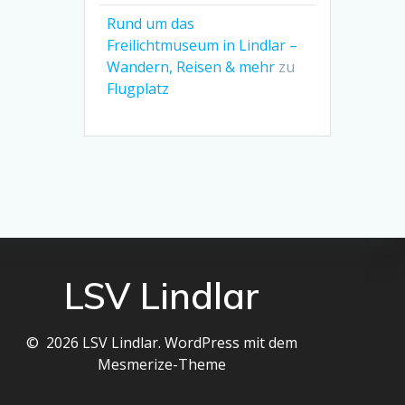
Rund um das
Freilichtmuseum in Lindlar –
Wandern, Reisen & mehr
zu
Flugplatz
LSV Lindlar
© 2026 LSV Lindlar. WordPress mit dem
Mesmerize-Theme