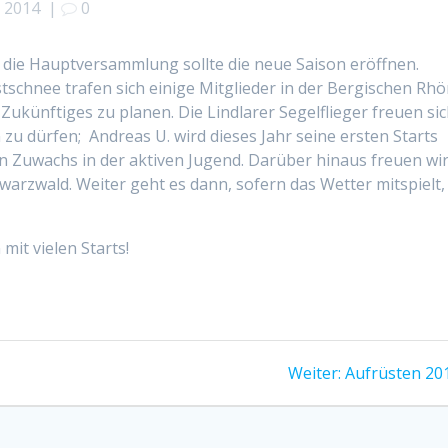
i 2014
|
0
, die Hauptversammlung sollte die neue Saison eröffnen.
tschnee trafen sich einige Mitglieder in der Bergischen Rh
ukünftiges zu planen. Die Lindlarer Segelflieger freuen si
u dürfen; Andreas U. wird dieses Jahr seine ersten Starts
en Zuwachs in der aktiven Jugend. Darüber hinaus freuen wi
hwarzwald. Weiter geht es dann, sofern das Wetter mitspielt,
mit vielen Starts!
Nächster
Weiter:
Aufrüsten 20
Beitrag: